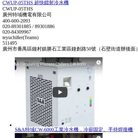
CWUP-05THS 超快鐳射冷水機
CWUP-05THS
廣州特域機電有限公司
400-600-2093
020-89301885 / 89301886
020-84309967
teyuchiller(Teams)
511495
廣州市番禺區鐘村鎮勝石工業區鐘創路50號（石壁街道辦後面
S&A特域CW-6000工業冷水機，冷卻固定、手持焊接機