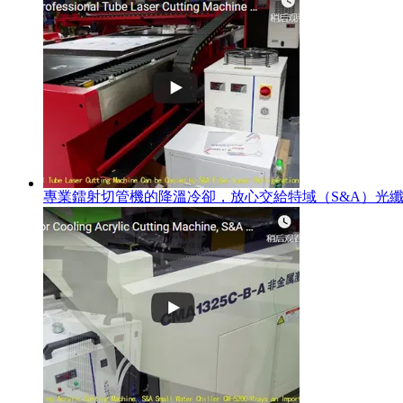
專業鐳射切管機的降溫冷卻，放心交給特域（S&A）光