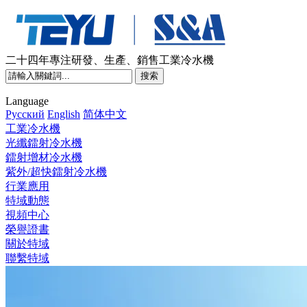
二十四年專注研發、生產、銷售工業冷水機
Language
Pусский
English
简体中文
工業冷水機
光纖鐳射冷水機
鐳射增材冷水機
紫外/超快鐳射冷水機
行業應用
特域動態
視頻中心
榮譽證書
關於特域
聯繫特域